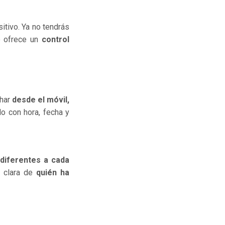
itivo. Ya no tendrás
e ofrece un
control
char
desde el móvil,
do con hora, fecha y
 diferentes a cada
n clara de
quién ha