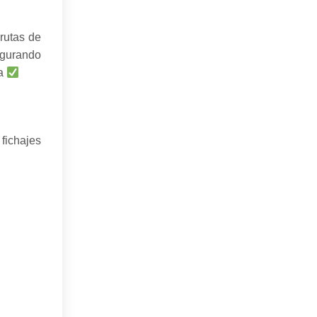
rutas de
egurando
za
fichajes